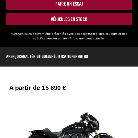
FAIRE UN ESSAI
VÉHICULES EN STOCK
*Les véhicules peuvent être présentés avec des accessoires, des couleurs et des
spécifications en option - Photo non contractuelle.
APERÇU
CARACTÉRISTIQUES
SPÉCIFICATIONS
PHOTOS
A partir de
15 690 €