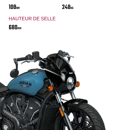
108
248
NM
KG
HAUTEUR DE SELLE
680
MM