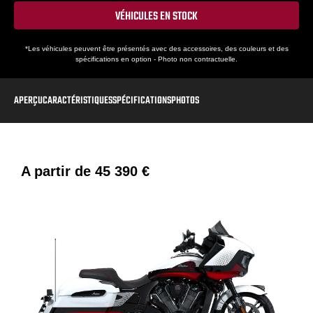
VÉHICULES EN STOCK
*Les véhicules peuvent être présentés avec des accessoires, des couleurs et des
spécifications en option - Photo non contractuelle.
APERÇU
CARACTÉRISTIQUES
SPÉCIFICATIONS
PHOTOS
A partir de
45 390 €