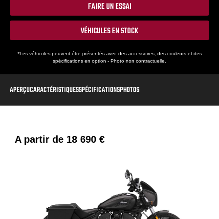
FAIRE UN ESSAI
VÉHICULES EN STOCK
*Les véhicules peuvent être présentés avec des accessoires, des couleurs et des
spécifications en option - Photo non contractuelle.
APERÇU
CARACTÉRISTIQUES
SPÉCIFICATIONS
PHOTOS
A partir de
18 690 €