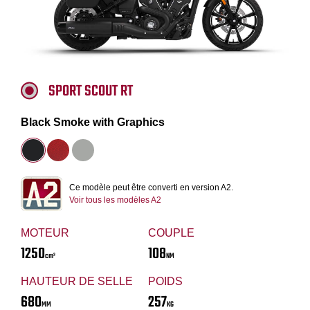
SPORT SCOUT RT
Black Smoke with Graphics
Ce modèle peut être converti en version A2.
Voir tous les modèles A2
MOTEUR
COUPLE
1250
108
cm³
NM
HAUTEUR DE SELLE
POIDS
680
257
MM
KG