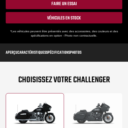
FAIRE UN ESSAI
VÉHICULES EN STOCK
*Les véhicules peuvent être présentés avec des accessoires, des couleurs et des
spécifications en option - Photo non contractuelle.
APERÇU
CARACTÉRISTIQUES
SPÉCIFICATIONS
PHOTOS
CHOISISSEZ VOTRE CHALLENGER