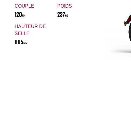
COUPLE
POIDS
120
237
NM
KG
HAUTEUR DE
SELLE
805
MM