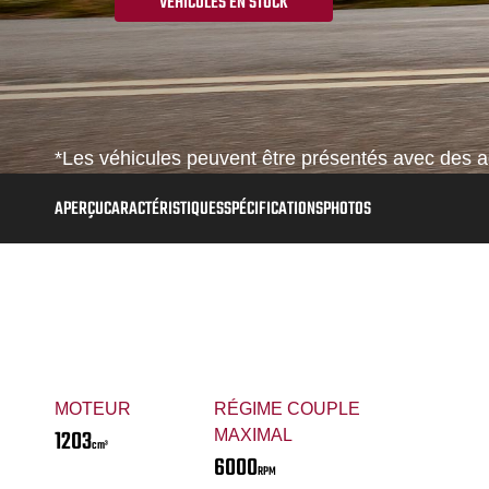
VÉHICULES EN STOCK
*Les véhicules peuvent être présentés avec des ac
APERÇU
CARACTÉRISTIQUES
SPÉCIFICATIONS
PHOTOS
MOTEUR
RÉGIME COUPLE
1203
MAXIMAL
cm³
6000
RPM