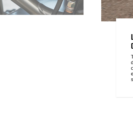
ABLES
ack et les suspensions avant
ttent de personnaliser votre
 vos envies. À la ville comme à
e FTR Sport et profitez de sa
re le bitume sans retenue.
c
s